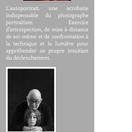
L'autoportrait, une acrobatie
indispensable du photographe
portraitiste. Exercice
d'introspection, de mise à distance
de soi-même et de confrontation à
la technique et la lumière pour
appréhender sa propre intuition
du déclenchement.