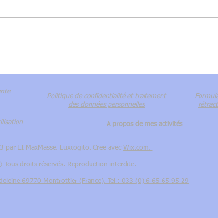
Catherine Fabre : une
PHOT
poétesse naturaliste
(01) 
ente
Politique de confidentialité et traitement
Formula
des données personnelles
rétract
lisation
A propos de mes activités
 par EI MaxMasse. Luxcogito. Créé avec
Wix.com.
 Tous droits réservés. Reproduction interdite.
adeleine 69770 Montrottier (France). Tel : 033 (0) 6 65 65 95 29