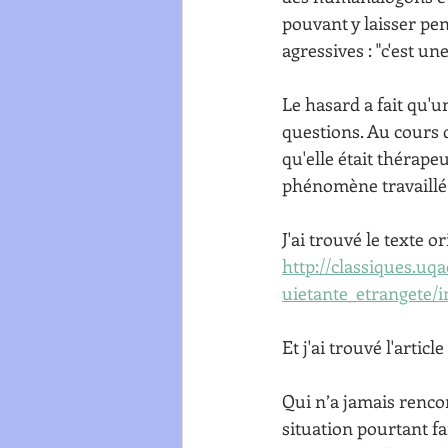
pouvant y laisser pen
agressives : "c'est un
Le hasard a fait qu'u
questions. Au cours de
qu'elle était thérape
phénomène travaillé
J'ai trouvé le texte o
http://classiques.uq
uietante_etrangete/
Et j'ai trouvé l'artic
Qui n’a jamais renco
situation pourtant f