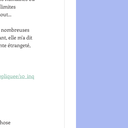
limites 
out...
de nombreuses 
t, elle m'a dit 
nte étrangeté, 
ppliquee/10_inq
chose