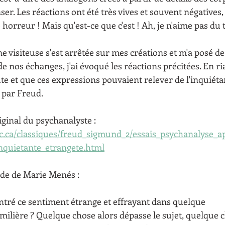
ser. Les réactions ont été très vives et souvent négatives, 
e horreur ! Mais qu'est-ce que c'est ! Ah, je n'aime pas du t
ne visiteuse s'est arrêtée sur mes créations et m'a posé 
 nos échanges, j'ai évoqué les réactions précitées. En rian
ute et que ces expressions pouvaient relever de l'inquiéta
 par Freud.
riginal du psychanalyste : 
ac.ca/classiques/freud_sigmund_2/essais_psychanalyse_a
inquietante_etrangete.html
le de de Marie Menés : 
ntré ce sentiment étrange et effrayant dans quelque
amilière ? Quelque chose alors dépasse le sujet, quelque 