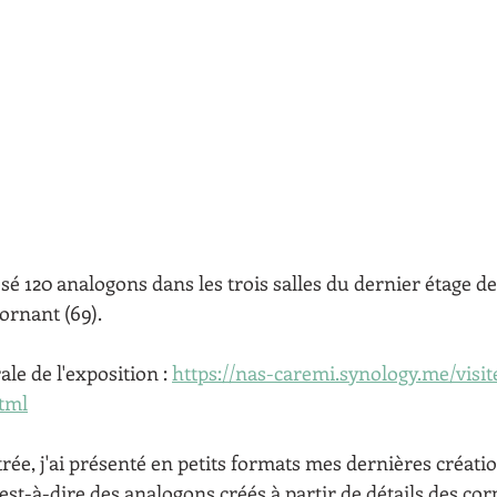
sé 120 analogons dans les trois salles du dernier étage de 
rnant (69). 
ale de l'exposition : 
https://nas-caremi.synology.me/visit
html
ée, j'ai présenté en petits formats mes dernières créatio
st-à-dire des analogons créés à partir de détails des co