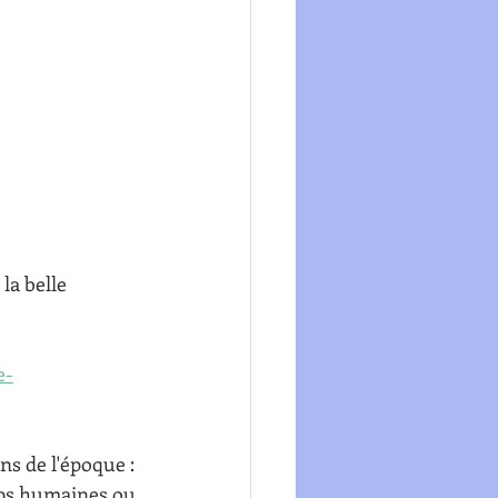
la belle 
e-
ns de l'époque : 
rps humaines ou 