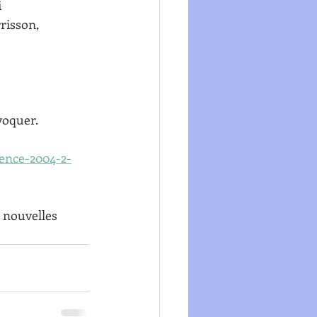
i
rrisson,
ovoquer.
cence-2004-2-
 nouvelles 