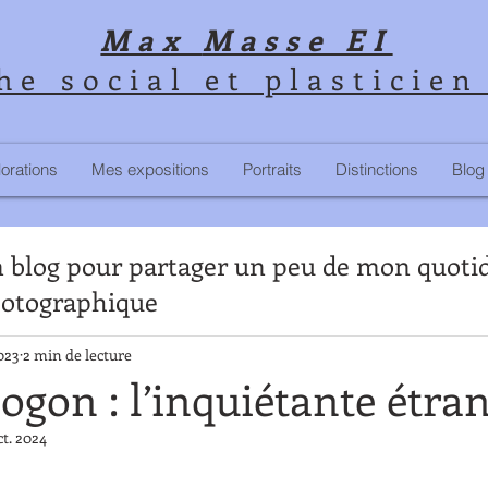
Max
Masse EI
e social et plasticien
orations
Mes expositions
Portraits
Distinctions
Blog
 blog pour partager un peu de mon quoti
otographique
023
2 min de lecture
gon : l’inquiétante étra
ct. 2024