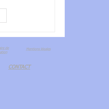
O CLUB de Chaveyriat
L’efficience du collectif
ire de
Mentions légales
ation
CONTACT